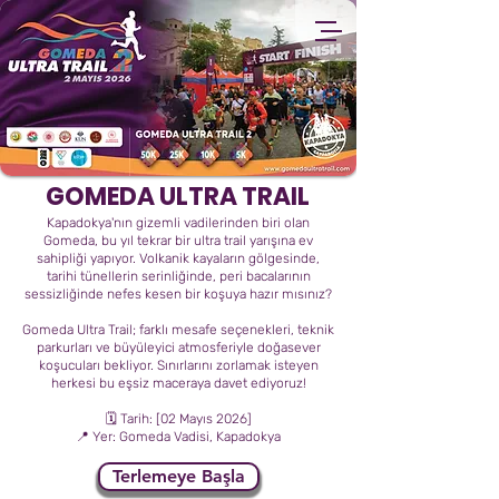
GOMEDA ULTRA TRAIL
Kapadokya'nın gizemli vadilerinden biri olan
Gomeda, bu yıl tekrar bir ultra trail yarışına ev
sahipliği yapıyor. Volkanik kayaların gölgesinde,
tarihi tünellerin serinliğinde, peri bacalarının
sessizliğinde nefes kesen bir koşuya hazır mısınız?
Gomeda Ultra Trail; farklı mesafe seçenekleri, teknik
parkurları ve büyüleyici atmosferiyle doğasever
koşucuları bekliyor. Sınırlarını zorlamak isteyen
herkesi bu eşsiz maceraya davet ediyoruz!
🗓 Tarih: [02 Mayıs 2026]
📍 Yer: Gomeda Vadisi, Kapadokya
Terlemeye Başla