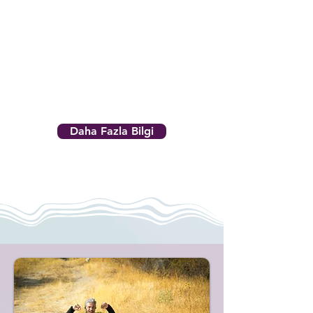
keşfetme ve sınırları zorlama
serüvenidir. Bu organizasyon,
Kapadokya’nın saklı güzelliklerinden
biri olan Gomeda Vadisi’nin doğal ve
tarihi dokusunu keşfederken
koşunun birleştirici gücünü kutlamak
amacıyla doğdu.
Daha Fazla Bilgi