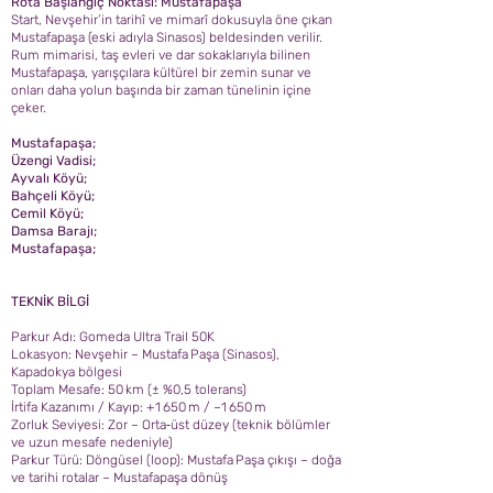
Rota Başlangıç Noktası: Mustafapaşa
Start, Nevşehir’in tarihî ve mimarî dokusuyla öne çıkan
Mustafapaşa (eski adıyla Sinasos) beldesinden verilir.
Rum mimarisi, taş evleri ve dar sokaklarıyla bilinen
Mustafapaşa, yarışçılara kültürel bir zemin sunar ve
onları daha yolun başında bir zaman tünelinin içine
çeker.
Mustafapaşa;
Üzengi Vadisi;
Ayvalı Köyü;
Bahçeli Köyü;
Cemil Köyü;
Damsa Barajı;
Mustafapaşa;
TEKNİK BİLGİ
Parkur Adı: Gomeda Ultra Trail 50K
Lokasyon: Nevşehir – Mustafa Paşa (Sinasos),
Kapadokya bölgesi
Toplam Mesafe: 50 km (± %0,5 tolerans)
İrtifa Kazanımı / Kayıp: +1 650 m / –1 650 m
Zorluk Seviyesi: Zor – Orta‑üst düzey (teknik bölümler
ve uzun mesafe nedeniyle)
Parkur Türü: Döngüsel (loop): Mustafa Paşa çıkışı – doğa
ve tarihi rotalar – Mustafapaşa dönüş