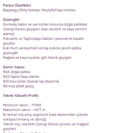
Parkur Özellikleri
Başlangıç/Bitiş Noktası: Mustafa Paşa merkez
Güzergâh:
Gomeda Vadisi ve yan kolları boyunca doğal patikalar
Üzengi Deresi geçişleri (kazı düzenli ve kaya zeminli
alanlar)
Pancarlık ve Taşkınpaşa Vadileri: panoramik kayalık
geçitler
Eski Rum yerleşimleri ve taş evlerle çevrili patika
güzergâh
Mağara ve kaya oyukları gibi teknik geçişler
Zemin Yapısı:
%65 doğal patika
%20 taşlık/kaya alanlar
%10 köy yolları (toprak taş döşeme)
%5 kısa asfalt geçiş
Teknik Yükselti Profili:
Minimum rakım: ~1116M
Maksimum rakım: ~1477 m
İki temel iniş‑çıkış segmenti (vadi diplerinden yüksek
noktaya tırmanış ve dönüş)
Teknik iniş: özellikle Üzengi Deresi çevresi ve mağara
geçitleri