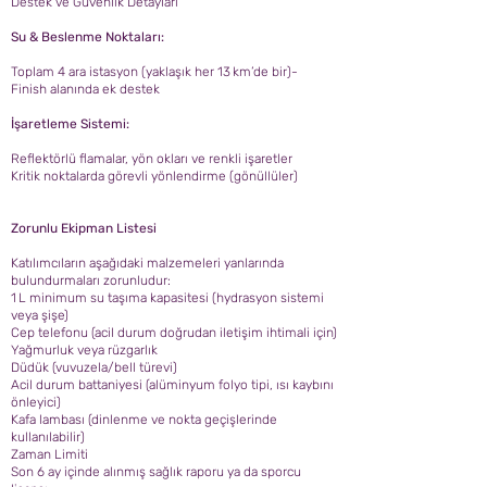
Destek ve Güvenlik Detayları
Su & Beslenme Noktaları:
Toplam 4 ara istasyon (yaklaşık her 13 km’de bir)-
Finish alanında ek destek
İşaretleme Sistemi:
Reflektörlü flamalar, yön okları ve renkli işaretler
Kritik noktalarda görevli yönlendirme (gönüllüler)
Zorunlu Ekipman Listesi
Katılımcıların aşağıdaki malzemeleri yanlarında
bulundurmaları zorunludur:
1 L minimum su taşıma kapasitesi (hydrasyon sistemi
veya şişe)
Cep telefonu (acil durum doğrudan iletişim ihtimali için)
Yağmurluk veya rüzgarlık
Düdük (vuvuzela/bell türevi)
Acil durum battaniyesi (alüminyum folyo tipi, ısı kaybını
önleyici)
Kafa lambası (dinlenme ve nokta geçişlerinde
kullanılabilir)
Zaman Limiti
Son 6 ay içinde alınmış sağlık raporu ya da sporcu